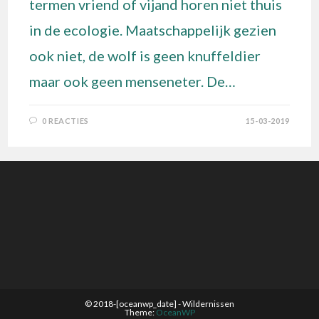
termen vriend of vijand horen niet thuis
in de ecologie. Maatschappelijk gezien
ook niet, de wolf is geen knuffeldier
maar ook geen menseneter. De…
0 REACTIES
15-03-2019
© 2018-[oceanwp_date] - Wildernissen
Theme:
OceanWP