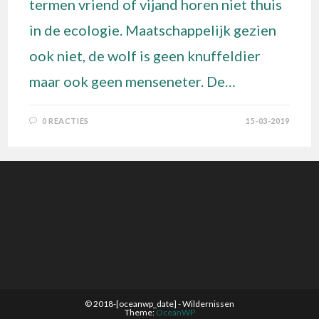
termen vriend of vijand horen niet thuis
in de ecologie. Maatschappelijk gezien
ook niet, de wolf is geen knuffeldier
maar ook geen menseneter. De…
0 REACTIES
15-03-2019
© 2018-[oceanwp_date] - Wildernissen
Theme:
OceanWP