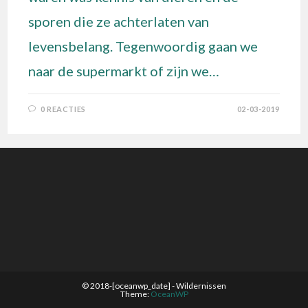
sporen die ze achterlaten van
levensbelang. Tegenwoordig gaan we
naar de supermarkt of zijn we…
0 REACTIES
02-03-2019
© 2018-[oceanwp_date] - Wildernissen
Theme:
OceanWP