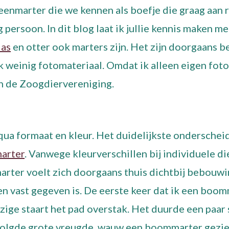
teenmarter die we kennen als boefje die graag aan 
 persoon. In dit blog laat ik jullie kennis maken m
das
en otter ook marters zijn. Het zijn doorgaans 
 weinig fotomateriaal. Omdat ik alleen eigen foto´s
n de Zoogdiervereniging.
qua formaat en kleur. Het duidelijkste onderscheid 
arter
. Vanwege kleurverschillen bij individuele d
arter voelt zich doorgaans thuis dichtbij bebouw
en vast gegeven is. De eerste keer dat ik een boomm
zige staart het pad overstak. Het duurde een paar
olgde grote vreugde, wauw een boommarter gezien